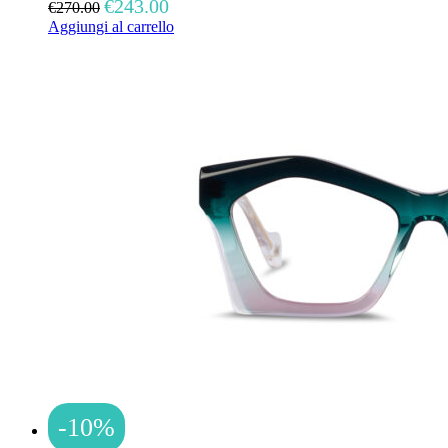
Il
Il
€
243.00
€
270.00
prezzo
prezzo
Aggiungi al carrello
originale
attuale
era:
è:
€270.00.
€243.00.
-10%