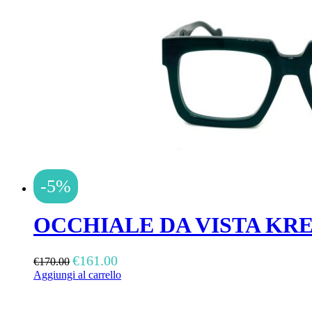
-5%
OCCHIALE DA VISTA K
Il
Il
€
161.00
€
170.00
prezzo
prezzo
Aggiungi al carrello
originale
attuale
era:
è:
€170.00.
€161.00.