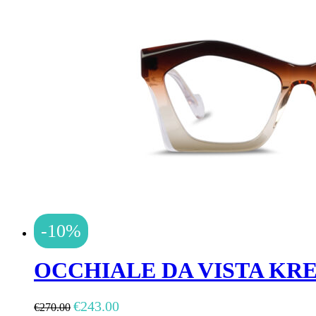
-10%
OCCHIALE DA VISTA KR
Il
Il
€
243.00
€
270.00