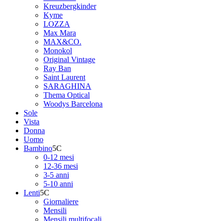
Kreuzbergkinder
Kyme
LOZZA
Max Mara
MAX&CO.
Monokol
Original Vintage
Ray Ban
Saint Laurent
SARAGHINA
Thema Optical
Woodys Barcelona
Sole
Vista
Donna
Uomo
Bambino
0-12 mesi
12-36 mesi
3-5 anni
5-10 anni
Lenti
Giornaliere
Mensili
Mensili multifocali