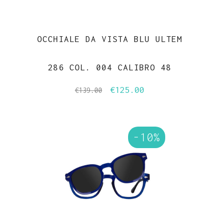
OCCHIALE DA VISTA BLU ULTEM
286 COL. 004 CALIBRO 48
€
125.00
Il
Il
€
139.00
prezzo
prezzo
originale
attuale
era:
è:
-10%
€139.00.
€125.00.