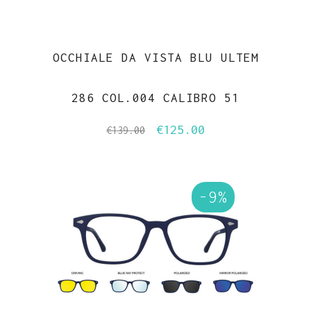
OCCHIALE DA VISTA BLU ULTEM
286 COL.004 CALIBRO 51
€
125.00
Il
Il
€
139.00
prezzo
prezzo
originale
attuale
era:
è:
-9%
€139.00.
€125.00.