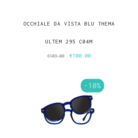
OCCHIALE DA VISTA BLU THEMA
ULTEM 295 C04M
€
100.00
Il
Il
€
109.00
prezzo
prezzo
originale
attuale
era:
è:
-10%
€109.00.
€100.00.