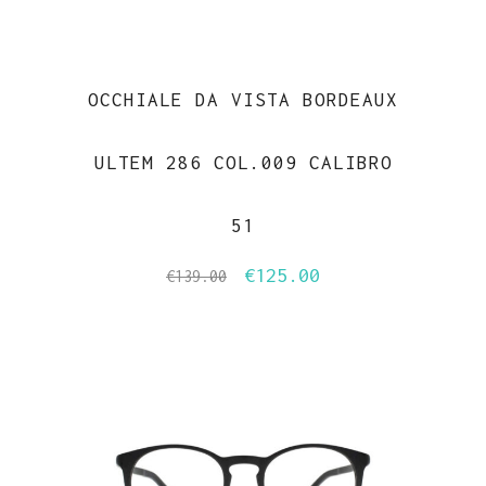
OCCHIALE DA VISTA BORDEAUX
ULTEM 286 COL.009 CALIBRO
51
€
125.00
Il
Il
€
139.00
prezzo
prezzo
originale
attuale
era:
è:
€139.00.
€125.00.