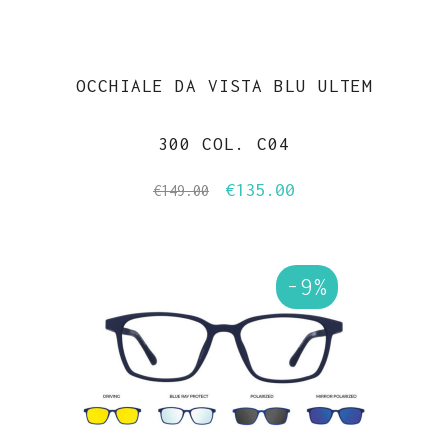
OCCHIALE DA VISTA BLU ULTEM
300 COL. C04
€
135.00
Il
Il
€
149.00
prezzo
prezzo
originale
attuale
era:
è:
-9%
€149.00.
€135.00.