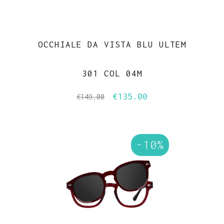
OCCHIALE DA VISTA BLU ULTEM
301 COL 04M
€
135.00
Il
Il
€
149.00
prezzo
prezzo
originale
attuale
era:
è:
-10%
€149.00.
€135.00.