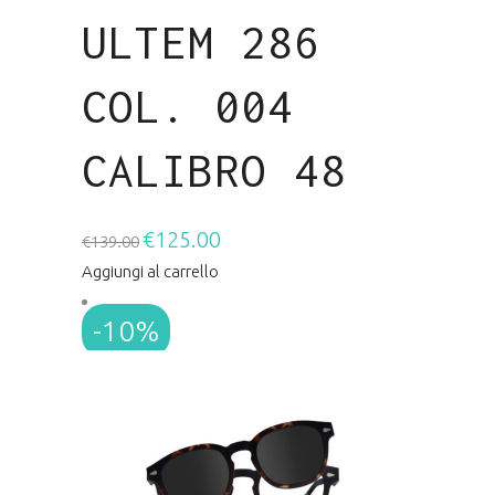
ULTEM 286
COL. 004
CALIBRO 48
€
125.00
Il
Il
€
139.00
prezzo
prezzo
Aggiungi al carrello
originale
attuale
-10%
era:
è:
€139.00.
€125.00.