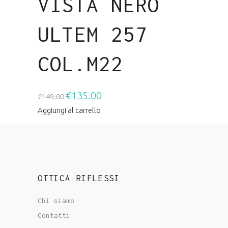
VISTA NERO
ULTEM 257
COL.M22
€
135.00
Il
Il
€
149.00
prezzo
prezzo
Aggiungi al carrello
originale
attuale
era:
è:
€149.00.
€135.00.
OTTICA RIFLESSI
Chi siamo
Contatti