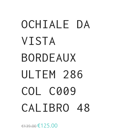
OCHIALE DA
VISTA
BORDEAUX
ULTEM 286
COL C009
CALIBRO 48
€
125.00
Il
Il
€
139.00