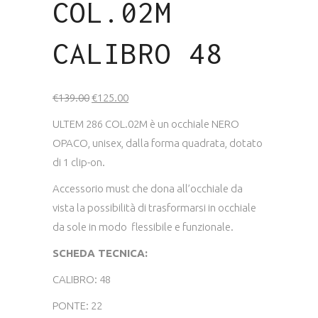
COL.02M
CALIBRO 48
Il
Il
€
139.00
€
125.00
prezzo
prezzo
ULTEM 286 COL.02M è un occhiale NERO
originale
attuale
OPACO, unisex, dalla forma quadrata, dotato
era:
è:
di 1 clip-on.
€139.00.
€125.00.
Accessorio must che dona all’occhiale da
vista la possibilità di trasformarsi in occhiale
da sole in modo flessibile e funzionale.
SCHEDA TECNICA:
CALIBRO: 48
PONTE: 22