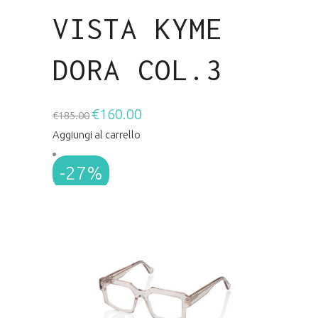
VISTA KYME
DORA COL.3
€
160.00
Il
Il
€
185.00
prezzo
prezzo
Aggiungi al carrello
originale
attuale
-27%
era:
è:
€185.00.
€160.00.