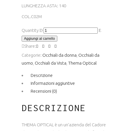
LUNGHEZZA ASTA: 140
COL.C02M
OCCHIALE
Quantity
DA
Aggiungi al carrello
VISTA
Share:
NERO
Categorie:
Occhiali da donna
,
Occhiali da
ULTEM
uomo
,
Occhiali da Vista
,
Thema Optical
286
Descrizione
COL.02M
Informazioni aggiuntive
CALIBRO
Recensioni (0)
48
quantity
DESCRIZIONE
THEMA OPTICAL è un un’azienda del Cadore