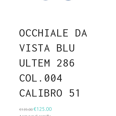
OCCHIALE DA
VISTA BLU
ULTEM 286
COL.004
CALIBRO 51
€
125.00
Il
Il
€
139.00
prezzo
prezzo