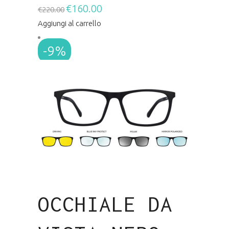
€
160.00
Il
Il
€
220.00
prezzo
prezzo
Aggiungi al carrello
originale
attuale
-9%
era:
è:
€220.00.
€160.00.
OCCHIALE DA