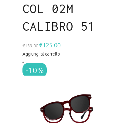
COL 02M
CALIBRO 51
€
125.00
Il
Il
€
139.00
prezzo
prezzo
Aggiungi al carrello
originale
attuale
-10%
era:
è:
€139.00.
€125.00.