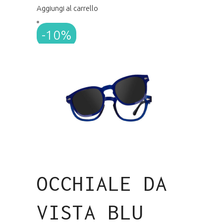
prezzo
prezzo
Aggiungi al carrello
originale
attuale
-10%
era:
è:
€139.00.
€125.00.
OCCHIALE DA
VISTA BLU