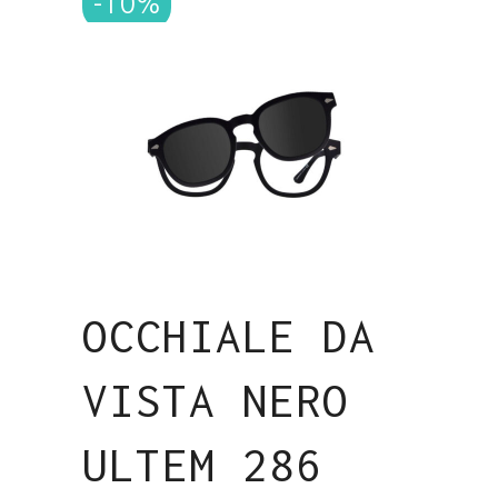
-10%
€139.00.
€125.00.
OCCHIALE DA
VISTA NERO
ULTEM 286