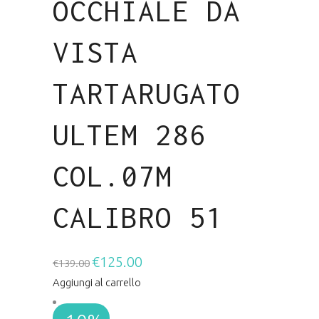
OCCHIALE DA
VISTA
TARTARUGATO
ULTEM 286
COL.07M
CALIBRO 51
€
125.00
Il
Il
€
139.00
prezzo
prezzo
Aggiungi al carrello
originale
attuale
era:
è: