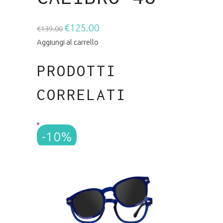
€
125.00
Il
Il
€
139.00
prezzo
prezzo
Aggiungi al carrello
originale
attuale
PRODOTTI
era:
è:
€139.00.
€125.00.
CORRELATI
-10%