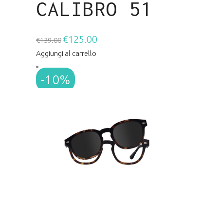
CALIBRO 51
€
125.00
Il
Il
€
139.00
prezzo
prezzo
Aggiungi al carrello
originale
attuale
-10%
era:
è:
€139.00.
€125.00.