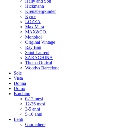
Hally and Son
Hickmann
Kreuzbergkinder
Kyme
LOZZA
Max Mara
MAX&CO.
Monokol
Original Vintage
Ray Ban
Saint Laurent
SARAGHINA
Thema Optical
Woodys Barcelona
Sole
Vista
Donna
Uomo
Bambino
0-12 mesi
12-36 mesi
3-5 anni
5-10 anni
Lenti
Giornaliere