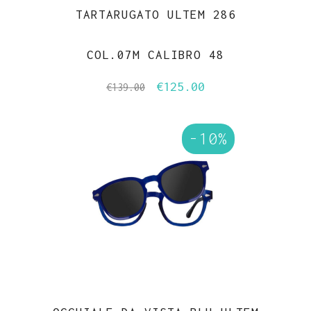
TARTARUGATO ULTEM 286
COL.07M CALIBRO 48
€
125.00
Il
Il
€
139.00
prezzo
prezzo
originale
attuale
-10%
era:
è:
€139.00.
€125.00.