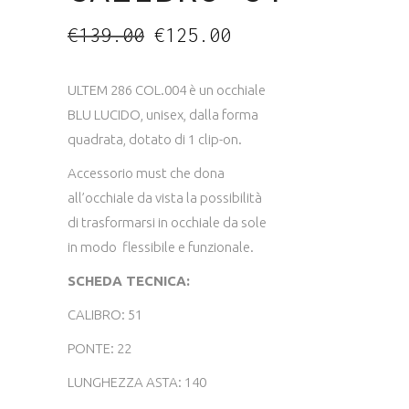
Il
Il
€
139.00
€
125.00
prezzo
prezzo
originale
attuale
era:
è:
€139.00.
€125.00.
ULTEM 286 COL.004 è un occhiale
BLU LUCIDO, unisex, dalla forma
quadrata, dotato di 1 clip-on.
Accessorio must che dona
all’occhiale da vista la possibilità
di trasformarsi in occhiale da sole
in modo flessibile e funzionale.
SCHEDA TECNICA:
CALIBRO: 51
PONTE: 22
LUNGHEZZA ASTA: 140