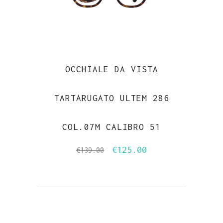
OCCHIALE DA VISTA
TARTARUGATO ULTEM 286
COL.07M CALIBRO 51
€
125.00
Il
Il
€
139.00
prezzo
prezzo
originale
attuale
era:
è:
€139.00.
€125.00.