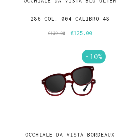
OCCHIALE DA VISTA BLU ULTEM
286 COL. 004 CALIBRO 48
€
125.00
Il
Il
€
139.00
prezzo
prezzo
originale
attuale
-10%
era:
è:
€139.00.
€125.00.
OCCHIALE DA VISTA BORDEAUX