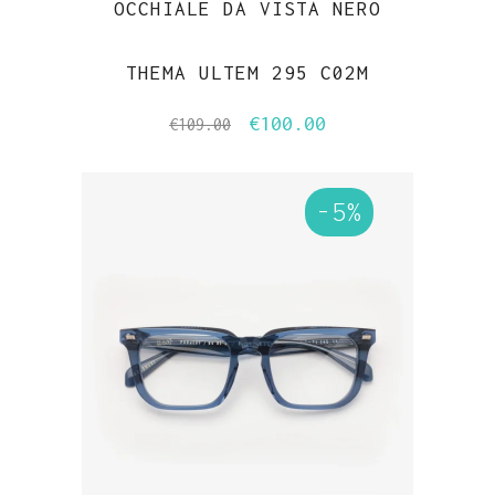
OCCHIALE DA VISTA NERO
THEMA ULTEM 295 C02M
€
100.00
Il
Il
€
109.00
prezzo
prezzo
originale
attuale
-5%
era:
è:
€109.00.
€100.00.