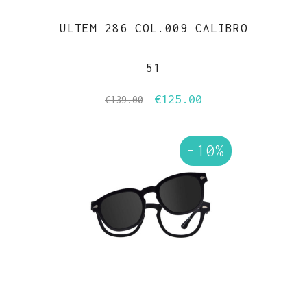
ULTEM 286 COL.009 CALIBRO
51
€
125.00
Il
Il
€
139.00
prezzo
prezzo
originale
attuale
-10%
era:
è:
€139.00.
€125.00.