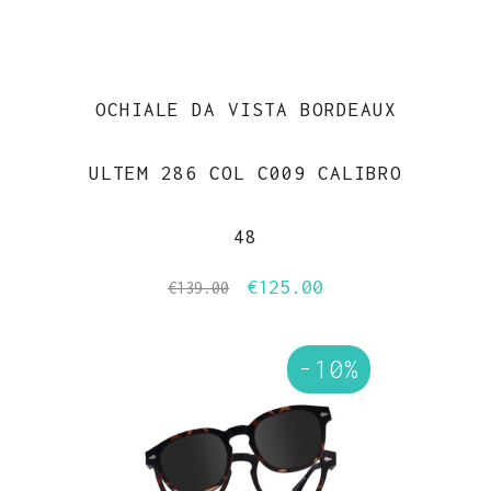
OCHIALE DA VISTA BORDEAUX
ULTEM 286 COL C009 CALIBRO
48
€
125.00
Il
Il
€
139.00
prezzo
prezzo
originale
attuale
-10%
era:
è:
€139.00.
€125.00.