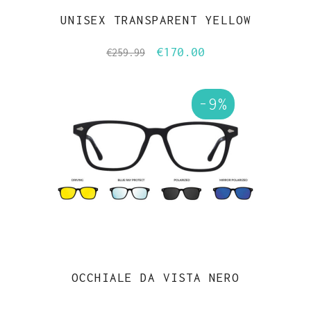
UNISEX TRANSPARENT YELLOW
€
170.00
Il
Il
€
259.99
prezzo
prezzo
originale
attuale
-9%
era:
è:
€259.99.
€170.00.
OCCHIALE DA VISTA NERO