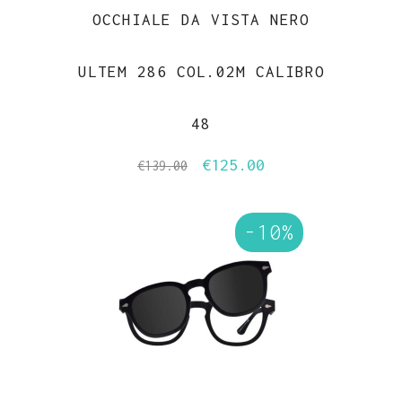
OCCHIALE DA VISTA NERO
ULTEM 286 COL.02M CALIBRO
48
€
125.00
Il
Il
€
139.00
prezzo
prezzo
originale
attuale
-10%
era:
è:
€139.00.
€125.00.