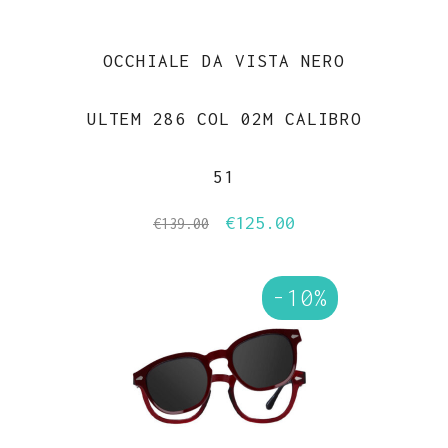
OCCHIALE DA VISTA NERO
ULTEM 286 COL 02M CALIBRO
51
€
125.00
Il
Il
€
139.00
prezzo
prezzo
originale
attuale
-10%
era:
è:
€139.00.
€125.00.