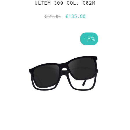
ULTEM 300 COL. C02M
€
135.00
Il
Il
€
149.00
prezzo
prezzo
originale
attuale
-8%
era:
è:
€149.00.
€135.00.