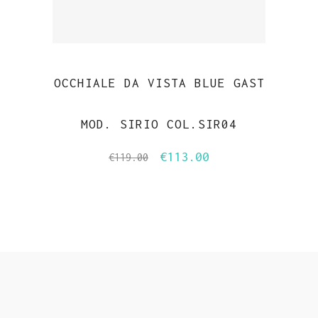
OCCHIALE DA VISTA BLUE GAST
MOD. SIRIO COL.SIR04
€
113.00
Il
Il
€
119.00
prezzo
prezzo
originale
attuale
era:
è:
€119.00.
€113.00.