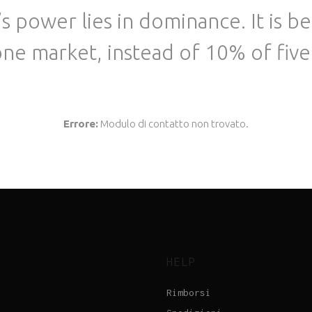
s power lies in dominance. It is be
ne market, instead of 10% of five
Errore:
Modulo di contatto non trovato.
HELP
Rimborsi