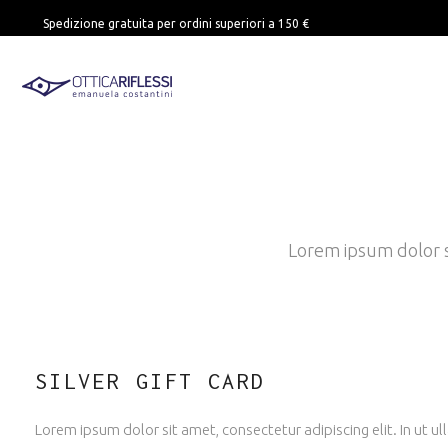
Spedizione gratuita per ordini superiori a 150 €
Lorem ipsum dolor si
SILVER GIFT CARD
Lorem ipsum dolor sit amet, consectetur adipiscing elit. In ut 