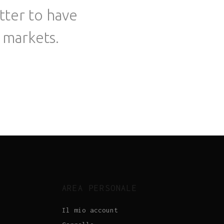
tter to have
 markets.
AREA PERSONALE
Il mio account