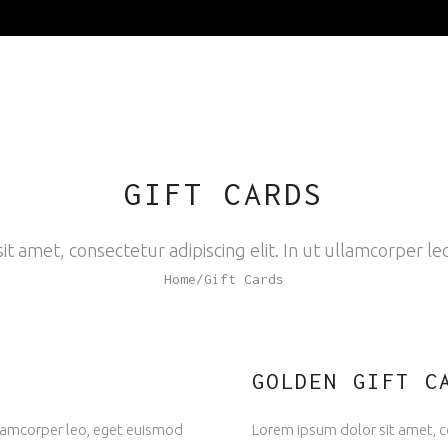
GIFT CARDS
t amet, consectetur adipiscing elit. In ut ullamcorper le
Home
/
Gift Cards
GOLDEN GIFT C
ullamcorper leo, eget euismod
Lorem ipsum dolor sit amet, co