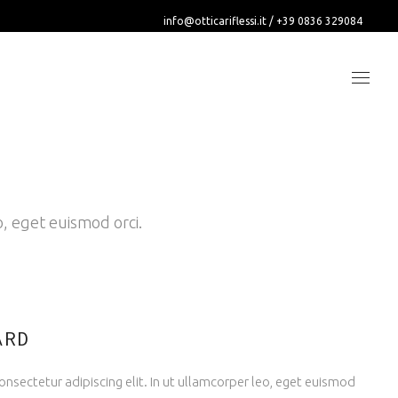
info@otticariflessi.it
/
+39 0836 329084
o, eget euismod orci.
ARD
nsectetur adipiscing elit. In ut ullamcorper leo, eget euismod