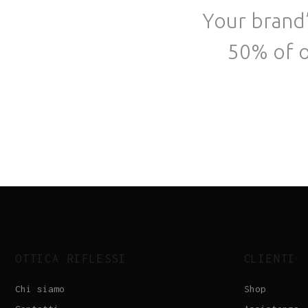
Your brand’
50% of o
OTTICA RIFLESSI
CLIENTI
Chi siamo
Shop