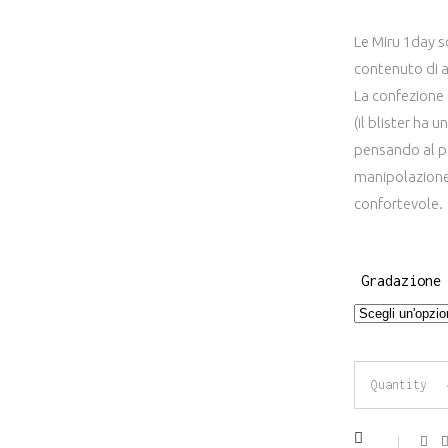
Le Miru 1day s
contenuto di 
La confezione 
(il blister ha
pensando al po
manipolazione p
confortevole.
Gradazione
Lenti
Quantity
a