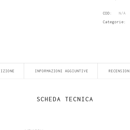
contatto
COD:
N/A
Miru
Categorie:
1day
menicon
flat
RIZIONE
INFORMAZIONI AGGIUNTIVE
RECENSION
pack
30
SCHEDA TECNICA
lenti
quantity