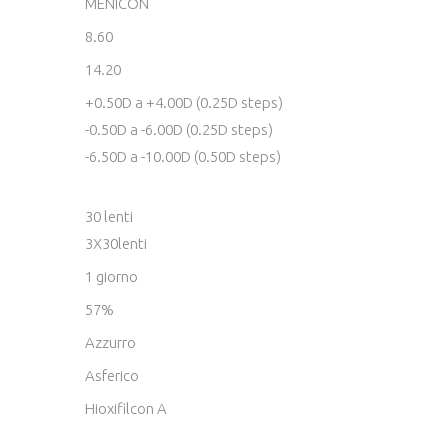
MENICON
8.60
14.20
+0.50D a +4.00D (0.25D steps)
-0.50D a -6.00D (0.25D steps)
-6.50D a -10.00D (0.50D steps)
30 lenti
3X30lenti
1 giorno
57%
Azzurro
Asferico
Hioxifilcon A