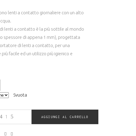
ono lenti a contatto giornaliere con un alto
acqua.
di lenti a contatto è la più sottile al mondo
 uno spessore di appena 1 mm), progettata
rtatore di lenti a contatto, per una
iù facile ed un utilizzo più igienico e
Svuota
AGGIUNGI AL CARRELLO