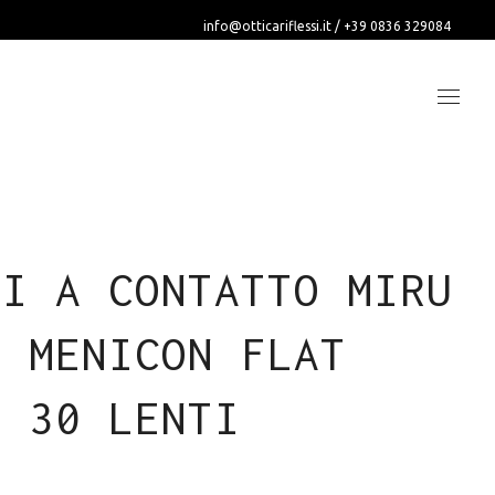
info@otticariflessi.it
/
+39 0836 329084
TI A CONTATTO MIRU
Y MENICON FLAT
K 30 LENTI