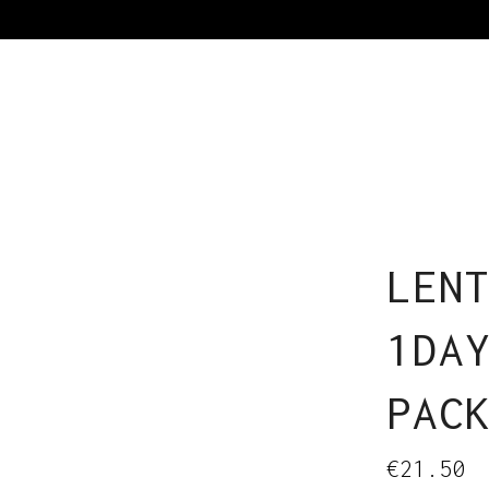
LEN
1DA
PAC
€
21.50