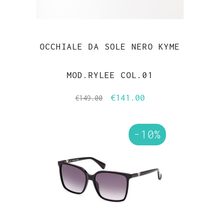
OCCHIALE DA SOLE NERO KYME
MOD.RYLEE COL.01
€
141.00
Il
Il
€
149.00
prezzo
prezzo
originale
attuale
-10%
era:
è:
€149.00.
€141.00.