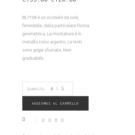
prezzo
prezzo
originale
attuale
era:
è:
€135.00.
€120.00.
BL7109 è un occhiale da sole,
femminile, dalla particolare forma
geometrica. La montatura è in
metallo color argento. Le lenti
sono grigie sfumate. Non
graduabile.
OCCHIALE
Quantity
DA
AGGIUNGI AL CARRELLO
SOLE
BOLON