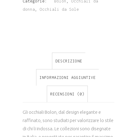
Categorie:
Bolon
,
Occhiali da
BL7109
donna
,
Occhiali da Sole
A90
quantity
DESCRIZIONE
INFORMAZIONI AGGIUNTIVE
RECENSIONI (0)
Gli occhiali Bolon, dal design elegante e
raffinato, sono studiati per valorizzare lo stile
di chi li indossa. Le collezioni sono disegnate
in Italia, e progettate per garantire il massimo