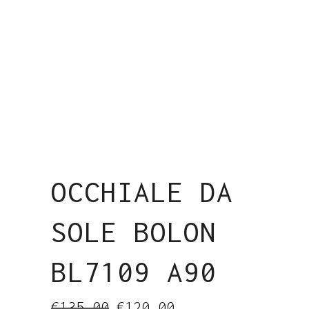
OCCHIALE DA
SOLE BOLON
BL7109 A90
Il
Il
€
135.00
€
120.00