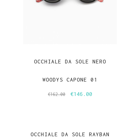
OCCHIALE DA SOLE NERO
WOODYS CAPONE 01
€
146.00
Il
Il
€
162.00
prezzo
prezzo
originale
attuale
era:
è:
€162.00.
€146.00.
OCCHIALE DA SOLE RAYBAN