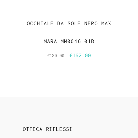
OCCHIALE DA SOLE NERO MAX
MARA MM0046 01B
€
162.00
Il
Il
€
180.00
prezzo
prezzo
originale
attuale
era:
è:
€180.00.
€162.00.
OTTICA RIFLESSI