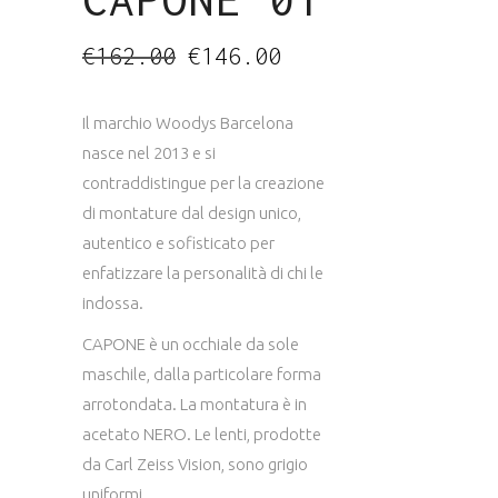
Il
Il
€
162.00
€
146.00
prezzo
prezzo
originale
attuale
era:
è:
€162.00.
€146.00.
Il marchio Woodys Barcelona
nasce nel 2013 e si
contraddistingue per la creazione
di montature dal design unico,
autentico e sofisticato per
enfatizzare la personalità di chi le
indossa.
CAPONE è un occhiale da sole
maschile, dalla particolare forma
arrotondata. La montatura è in
acetato NERO. Le lenti, prodotte
da Carl Zeiss Vision, sono grigio
uniformi.