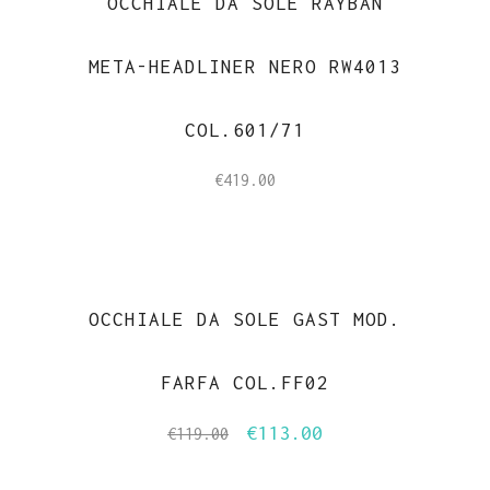
OCCHIALE DA SOLE RAYBAN
META-HEADLINER NERO RW4013
COL.601/71
€
419.00
-5%
OCCHIALE DA SOLE GAST MOD.
FARFA COL.FF02
€
113.00
Il
Il
€
119.00
prezzo
prezzo