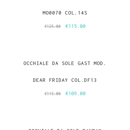
MO0070 COL.14S
€
115.00
Il
Il
€
125.00
prezzo
prezzo
originale
attuale
-5%
era:
è:
€125.00.
€115.00.
OCCHIALE DA SOLE GAST MOD.
DEAR FRIDAY COL.DF13
€
109.00
Il
Il
€
115.00
prezzo
prezzo
originale
attuale
era:
è:
€115.00.
€109.00.