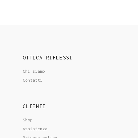
originale
attuale
era:
è:
€119.00.
€113.00.
OTTICA RIFLESSI
Chi siamo
Contatti
CLIENTI
Shop
Assistenza
Privacy policy