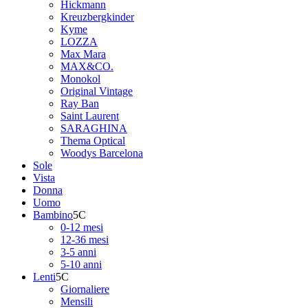
Hickmann
Kreuzbergkinder
Kyme
LOZZA
Max Mara
MAX&CO.
Monokol
Original Vintage
Ray Ban
Saint Laurent
SARAGHINA
Thema Optical
Woodys Barcelona
Sole
Vista
Donna
Uomo
Bambino
0-12 mesi
12-36 mesi
3-5 anni
5-10 anni
Lenti
Giornaliere
Mensili