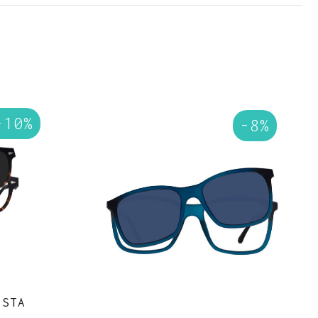
-10%
-8%
ISTA