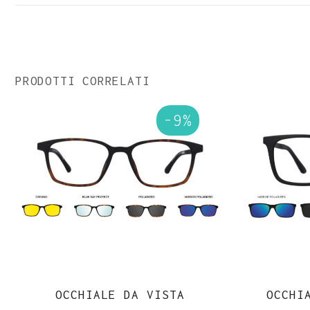
era:
è:
€173.00.
€164.00.
PRODOTTI CORRELATI
-9%
OCCHIALE DA VISTA
OCCHI