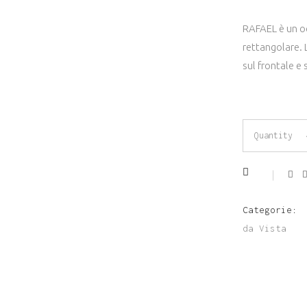
RAFAEL è un oc
rettangolare. 
sul frontale e 
OCCHIALE
Quantity
DA
VISTA
Categorie:
NERO
da Vista
KYME
MOD.