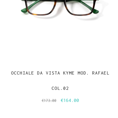
OCCHIALE DA VISTA KYME MOD. RAFAEL
COL.02
€
164.00
Il
Il
€
173.00
prezzo
prezzo
originale
attuale