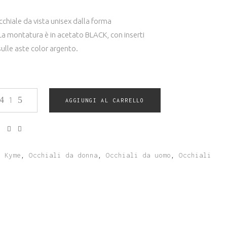
originale
attuale
era:
è:
€173.00.
€164.00.
chiale da vista unisex dalla forma
La montatura è in acetato BLACK, con inserti
sulle aste color argento.
AGGIUNGI AL CARRELLO
Kyme
,
Occhiali da donna
,
Occhiali da uomo
,
Occhiali