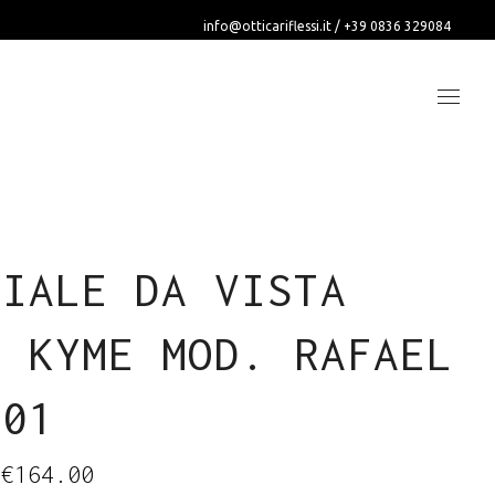
info@otticariflessi.it
/
+39 0836 329084
HIALE DA VISTA
O KYME MOD. RAFAEL
.01
Il
Il
€
164.00
prezzo
prezzo