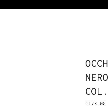
OCC
NER
COL
€
173.00