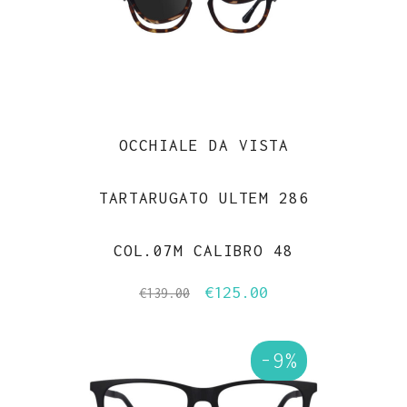
OCCHIALE DA VISTA
TARTARUGATO ULTEM 286
COL.07M CALIBRO 48
€
125.00
Il
Il
€
139.00
prezzo
prezzo
originale
attuale
-9%
era:
è:
€139.00.
€125.00.