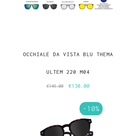
OCCHIALE DA VISTA BLU THEMA
ULTEM 220 M04
€
130.00
Il
Il
€
149.00
prezzo
prezzo
originale
attuale
-10%
era:
è:
€149.00.
€130.00.