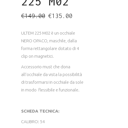
225 M02
Il
Il
€
149.00
€
135.00
prezzo
prezzo
originale
attuale
era:
è:
€149.00.
€135.00.
ULTEM 225 M02 è un occhiale
NERO OPACO, maschile, dalla
forma rettangolare dotato di 4
clip on magnetici.
Accessorio must che dona
all’occhiale da vista la possibilità
di trasformarsi in occhiale da sole
in modo flessibile e funzionale.
SCHEDA TECNICA:
CALIBRO: 54