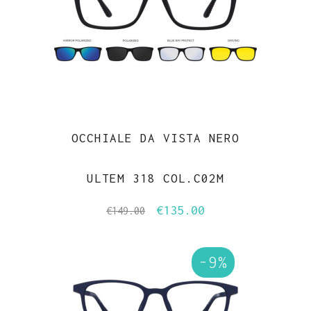
OCCHIALE DA VISTA NERO
ULTEM 318 COL.C02M
€
135.00
Il
Il
€
149.00
prezzo
prezzo
originale
attuale
-9%
era:
è:
€149.00.
€135.00.