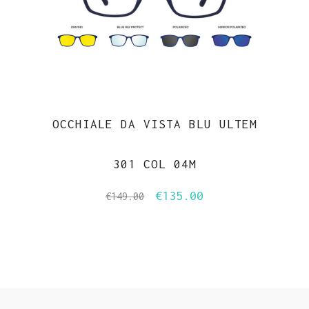
OCCHIALE DA VISTA BLU ULTEM
301 COL 04M
€
135.00
Il
Il
€
149.00
prezzo
prezzo
originale
attuale
era:
è:
€149.00.
€135.00.