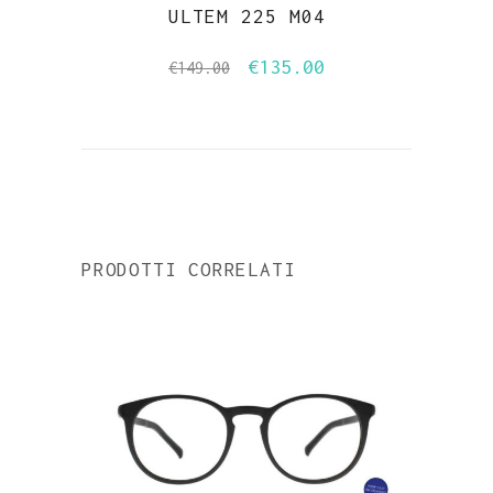
ULTEM 225 M04
€
135.00
Il
Il
€
149.00
prezzo
prezzo
originale
attuale
era:
è:
€149.00.
€135.00.
PRODOTTI CORRELATI