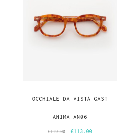
OCCHIALE DA VISTA GAST
ANIMA AN06
€
113.00
Il
Il
€
119.00
prezzo
prezzo