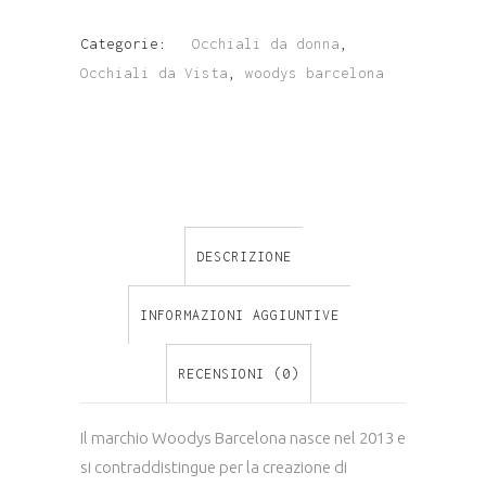
WOODYS
Categorie:
Occhiali da donna
,
BARCELONA
Occhiali da Vista
,
woodys barcelona
MOD.
CASSINA
COL.02
DESCRIZIONE
quantity
INFORMAZIONI AGGIUNTIVE
RECENSIONI (0)
Il marchio Woodys Barcelona nasce nel 2013 e
si contraddistingue per la creazione di