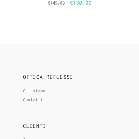
€
130.00
Il
Il
€
149.00
prezzo
prezzo
originale
attuale
era:
è:
€149.00.
€130.00.
OTTICA RIFLESSI
Chi siamo
Contatti
CLIENTI