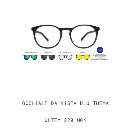
originale
attuale
era:
è:
€149.00.
€135.00.
OCCHIALE DA VISTA BLU THEMA
ULTEM 220 M04