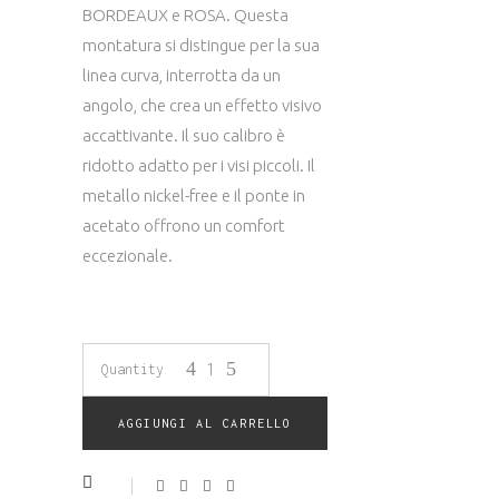
BORDEAUX e ROSA. Questa
montatura si distingue per la sua
linea curva, interrotta da un
angolo, che crea un effetto visivo
accattivante. Il suo calibro è
ridotto adatto per i visi piccoli. Il
metallo nickel-free e il ponte in
acetato offrono un comfort
eccezionale.
OCCHIALE
Quantity
DA
AGGIUNGI AL CARRELLO
VISTA