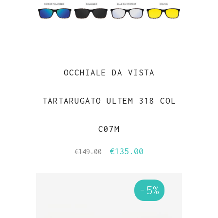
OCCHIALE DA VISTA
TARTARUGATO ULTEM 318 COL
C07M
€
135.00
Il
Il
€
149.00
prezzo
prezzo
originale
attuale
-5%
era:
è:
€149.00.
€135.00.