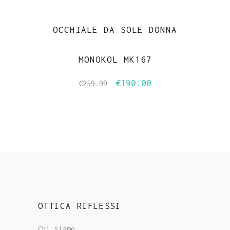
OCCHIALE DA SOLE DONNA
MONOKOL MK167
€
190.00
Il
Il
€
259.99
prezzo
prezzo
originale
attuale
era:
è:
€259.99.
€190.00.
OTTICA RIFLESSI
Chi siamo