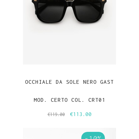
OCCHIALE DA SOLE NERO GAST
MOD. CERTO COL. CRT01
€
113.00
Il
Il
€
119.00
prezzo
prezzo
originale
attuale
-10%
era:
è: