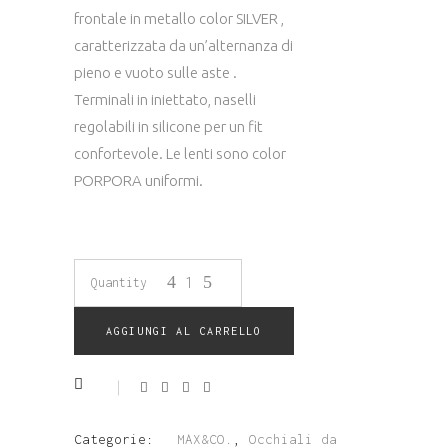
frontale in metallo color SILVER ,
caratterizzata da un’alternanza di
pieno e vuoto sulle aste .
Terminali in iniettato, naselli
regolabili in silicone per un fit
confortevole. Le lenti sono color
PORPORA uniformi.
OCCHIALE
Quantity
DA
AGGIUNGI AL CARRELLO
SOLE
MAX&CO.
Categorie:
MAX&CO.
,
Occhiali da