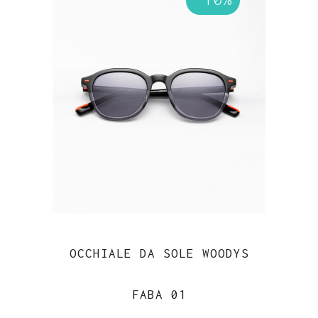
€119.00.
€113.00.
OCCHIALE DA SOLE WOODYS
FABA 01