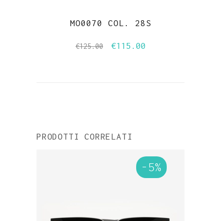
MO0070 COL. 28S
€
115.00
Il
Il
€
125.00
prezzo
prezzo
originale
attuale
era:
è:
€125.00.
€115.00.
PRODOTTI CORRELATI
-5%