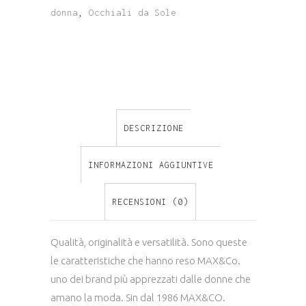
MO0070
donna
,
Occhiali da Sole
COL.14S
quantity
DESCRIZIONE
INFORMAZIONI AGGIUNTIVE
RECENSIONI (0)
Qualità, originalità e versatilità. Sono queste
le caratteristiche che hanno reso MAX&Co.
uno dei brand più apprezzati dalle donne che
amano la moda. Sin dal 1986 MAX&CO.